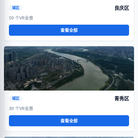
良庆区
城区
50 个VR全景
查看全部
VR
暂无封面
青秀区
城区
30 个VR全景
查看全部