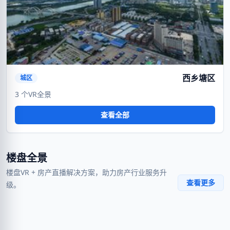
暂无封面
西乡塘区
城区
3 个VR全景
查看全部
楼盘全景
楼盘VR + 房产直播解决方案，助力房产行业服务升
南宁建发五象印月
演示楼盘
查看更多
级。
荣和观江墅
保利君悦湾
融创江南书院
21000.00元/平方米起
待定
万科瑧湾悦
10000元/㎡
23000元/㎡起
高层7621元/㎡起 合院290万/套
建发五象和悦
荣和伍壹大道
23000.00元/㎡
起
VR
VR
建发央玺
建发和玺
14500元/㎡
9015.00元/㎡起
VR
VR
北投东境
阳光城光明未来悦
18000元/㎡起
14500.00元/平方米
VR
VR
暂无封面
暂无封面
8500元/㎡起
13000元/㎡起