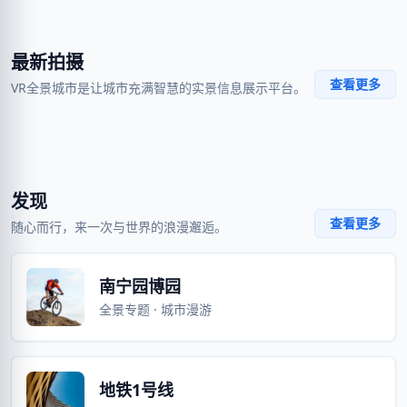
VR
VR
暂无封面
暂无封面
VR
VR
暂无封面
暂无封面
VR
VR
暂无封面
暂无封面
暂无封面
暂无封面
最新拍摄
暂无封面
暂无封面
青秀山风景区
总部基地夜景
查看更多
VR全景城市是让城市充满智慧的实景信息展示平台。
国凯大道站
五象大道夜景
进入全景
进入全景
金湖广场
会展中心
进入全景
进入全景
四中五象校区
南宁综合保税区
进入全景
进入全景
VR
VR
360° VR
360° VR
进入全景
进入全景
VR
VR
360° VR
360° VR
VR
VR
360° VR
360° VR
暂无封面
暂无封面
VR
VR
360° VR
360° VR
暂无封面
暂无封面
暂无封面
暂无封面
发现
暂无封面
暂无封面
查看更多
随心而行，来一次与世界的浪漫邂逅。
南宁园博园
全景专题 · 城市漫游
地铁1号线