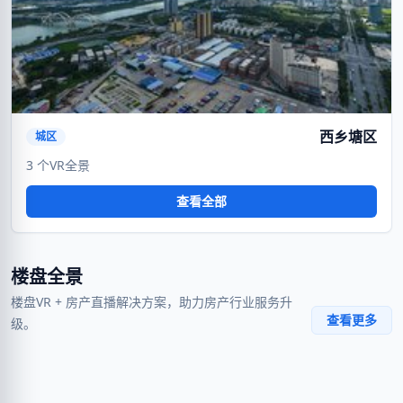
暂无封面
西乡塘区
城区
3 个VR全景
查看全部
楼盘全景
楼盘VR + 房产直播解决方案，助力房产行业服务升
南宁建发五象印月
演示楼盘
查看更多
级。
荣和观江墅
保利君悦湾
融创江南书院
21000.00元/平方米起
待定
万科瑧湾悦
10000元/㎡
23000元/㎡起
高层7621元/㎡起 合院290万/套
建发五象和悦
荣和伍壹大道
23000.00元/㎡
起
VR
VR
建发央玺
建发和玺
14500元/㎡
9015.00元/㎡起
VR
VR
北投东境
阳光城光明未来悦
18000元/㎡起
14500.00元/平方米
VR
VR
暂无封面
暂无封面
8500元/㎡起
13000元/㎡起