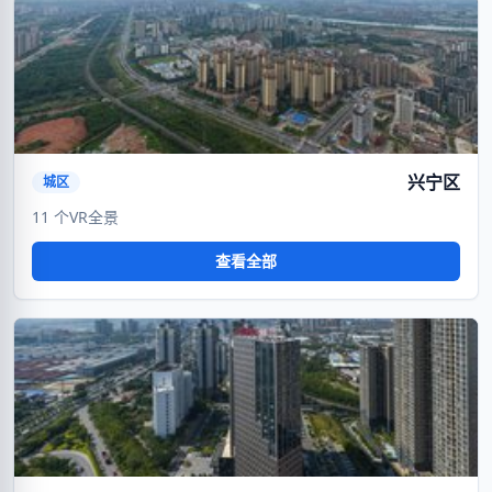
VR
暂无封面
兴宁区
城区
11 个VR全景
查看全部
VR
暂无封面