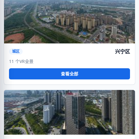
VR
暂无封面
兴宁区
城区
11 个VR全景
查看全部
VR
暂无封面