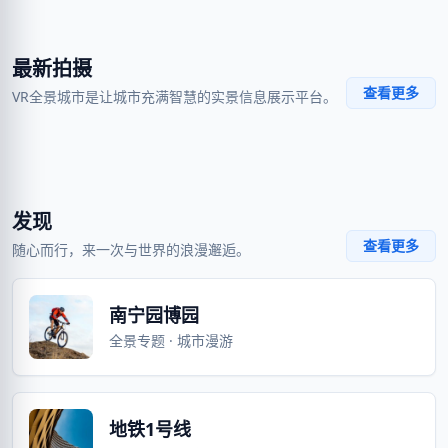
VR
VR
暂无封面
暂无封面
VR
VR
暂无封面
暂无封面
VR
VR
暂无封面
暂无封面
暂无封面
暂无封面
最新拍摄
暂无封面
暂无封面
青秀山风景区
总部基地夜景
查看更多
VR全景城市是让城市充满智慧的实景信息展示平台。
国凯大道站
五象大道夜景
进入全景
进入全景
金湖广场
会展中心
进入全景
进入全景
四中五象校区
南宁综合保税区
进入全景
进入全景
VR
VR
360° VR
360° VR
进入全景
进入全景
VR
VR
360° VR
360° VR
VR
VR
360° VR
360° VR
暂无封面
暂无封面
VR
VR
360° VR
360° VR
暂无封面
暂无封面
暂无封面
暂无封面
发现
暂无封面
暂无封面
查看更多
随心而行，来一次与世界的浪漫邂逅。
南宁园博园
全景专题 · 城市漫游
地铁1号线