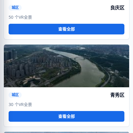
良庆区
城区
50 个VR全景
查看全部
VR
暂无封面
青秀区
城区
30 个VR全景
查看全部