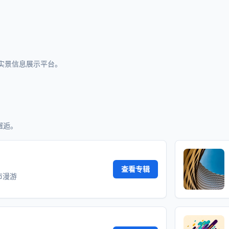
阳光城光明未来悦
14500元/㎡
9015.00元/㎡起
13000元/㎡起
VR
VR
VR
VR
VR
暂无封面
暂无封面
暂无封面
暂无封面
暂无封面
总部基地夜景
国凯大道站
实景信息展示平台。
四中五象校区
南宁综合保税区
进入全景
进入全景
进入全景
进入全景
VR
VR
360° VR
360° VR
VR
VR
360° VR
360° VR
暂无封面
暂无封面
暂无封面
暂无封面
邂逅。
查看专辑
市漫游