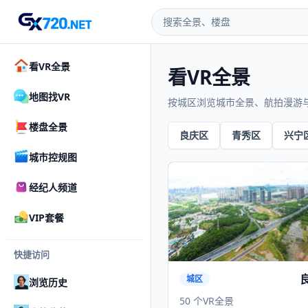
看VR全景
看VR全景
地图找VR
按城区浏览城市全景、航拍漫游
楼盘全景
良庆区
青秀区
兴宁
城市控规图
VR
暂无封面
经纪人频道
VIP套餐
快捷访问
城区
浏览历史
50 个VR全景