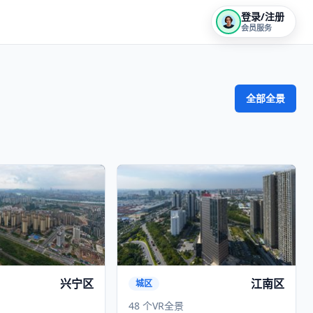
登录/注册
会员服务
全部全景
VR
暂无封面
兴宁区
江南区
城区
48 个VR全景