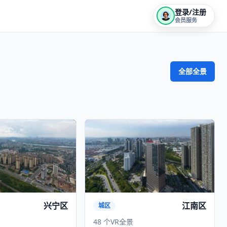
登录/注册
会员服务
全部全景
VR
暂无封面
兴宁区
江南区
城区
48 个VR全景