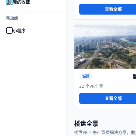
我的收藏
查看全部
移动端
VR
小程序
暂无封面
城区
22 个VR全景
查看全部
楼盘全景
南宁建发五象印月
融创江南书院
楼盘VR + 房产直播解决方案，
21000.00元/平方米起
高层7621元/㎡起 合院290万/套