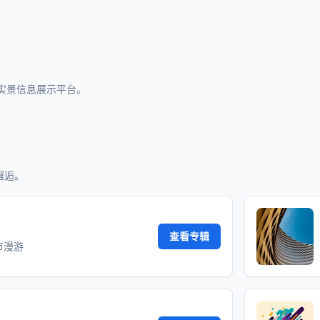
阳光城光明未来悦
14500元/㎡
9015.00元/㎡起
13000元/㎡起
VR
VR
VR
VR
VR
暂无封面
暂无封面
暂无封面
暂无封面
暂无封面
总部基地夜景
国凯大道站
实景信息展示平台。
四中五象校区
南宁综合保税区
进入全景
进入全景
进入全景
进入全景
VR
VR
360° VR
360° VR
VR
VR
360° VR
360° VR
暂无封面
暂无封面
暂无封面
暂无封面
邂逅。
查看专辑
市漫游