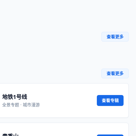
18000元/㎡起
14500.00元/平方米
VR
VR
VR
VR
暂无封面
暂无封面
暂无封面
暂无封面
五象大道夜景
金湖广场
查看更多
龙岗站
平良立交站
进入全景
进入全景
进入全景
进入全景
VR
VR
360° VR
360° VR
VR
VR
360° VR
360° VR
暂无封面
暂无封面
暂无封面
暂无封面
查看更多
地铁1号线
查看专辑
全景专题 · 城市漫游