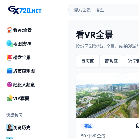
看VR全景
看VR全景
地图找VR
按城区浏览城市全景、航拍漫游
楼盘全景
良庆区
青秀区
兴宁
城市控规图
VR
暂无封面
经纪人频道
VIP套餐
快捷访问
城区
浏览历史
50 个VR全景