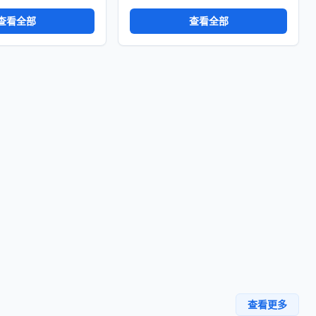
查看全部
查看全部
保利君悦湾
万科瑧湾悦
查看更多
建发央玺
建发和玺
23000元/㎡起
23000.00元/㎡