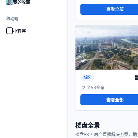
我的收藏
查看全部
移动端
VR
小程序
暂无封面
城区
22 个VR全景
查看全部
楼盘全景
南宁建发五象印月
融创江南书院
楼盘VR + 房产直播解决方案，
21000.00元/平方米起
高层7621元/㎡起 合院290万/套