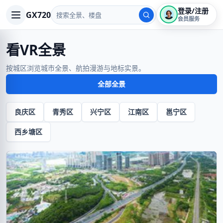
登录/注册
GX720
会员服务
看VR全景
按城区浏览城市全景、航拍漫游与地标实景。
全部全景
良庆区
青秀区
兴宁区
江南区
邕宁区
西乡塘区
VR
暂无封面