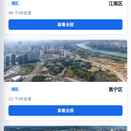
江南区
城区
48 个VR全景
查看全部
VR
暂无封面
邕宁区
城区
22 个VR全景
查看全部
VR