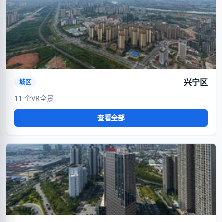
VR
暂无封面
兴宁区
城区
11 个VR全景
查看全部
VR
暂无封面