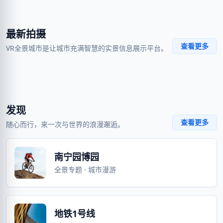
VR
VR
暂无封面
暂无封面
VR
VR
暂无封面
暂无封面
VR
VR
暂无封面
暂无封面
暂无封面
暂无封面
最新拍摄
暂无封面
暂无封面
青秀山风景区
总部基地夜景
查看更多
VR全景城市是让城市充满智慧的实景信息展示平台。
国凯大道站
五象大道夜景
进入全景
进入全景
金湖广场
会展中心
进入全景
进入全景
四中五象校区
南宁综合保税区
进入全景
进入全景
VR
VR
360° VR
360° VR
进入全景
进入全景
VR
VR
360° VR
360° VR
VR
VR
360° VR
360° VR
暂无封面
暂无封面
VR
VR
360° VR
360° VR
暂无封面
暂无封面
暂无封面
暂无封面
发现
暂无封面
暂无封面
查看更多
随心而行，来一次与世界的浪漫邂逅。
南宁园博园
全景专题 · 城市漫游
地铁1号线