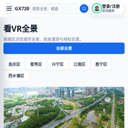
登录/注册
GX720
会员服务
看VR全景
按城区浏览城市全景、航拍漫游与地标实景。
全部全景
良庆区
青秀区
兴宁区
江南区
邕宁区
西乡塘区
VR
暂无封面