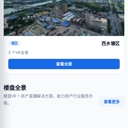
暂无封面
西乡塘区
城区
3 个VR全景
查看全部
楼盘全景
楼盘VR + 房产直播解决方案，助力房产行业服务升
南宁建发五象印月
演示楼盘
查看更多
级。
荣和观江墅
保利君悦湾
融创江南书院
21000.00元/平方米起
待定
万科瑧湾悦
10000元/㎡
23000元/㎡起
高层7621元/㎡起 合院290万/套
建发五象和悦
荣和伍壹大道
23000.00元/㎡
起
VR
VR
建发央玺
建发和玺
14500元/㎡
9015.00元/㎡起
VR
VR
北投东境
阳光城光明未来悦
18000元/㎡起
14500.00元/平方米
VR
VR
暂无封面
暂无封面
8500元/㎡起
13000元/㎡起