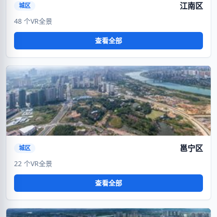
江南区
城区
48 个VR全景
查看全部
VR
暂无封面
邕宁区
城区
22 个VR全景
查看全部
VR