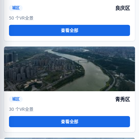
良庆区
城区
50 个VR全景
查看全部
VR
暂无封面
青秀区
城区
30 个VR全景
查看全部