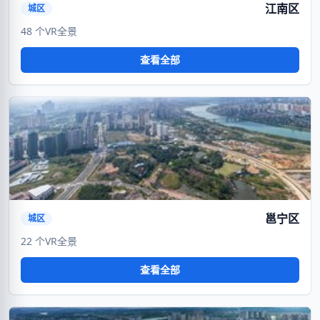
江南区
城区
48 个VR全景
查看全部
VR
暂无封面
邕宁区
城区
22 个VR全景
查看全部
VR