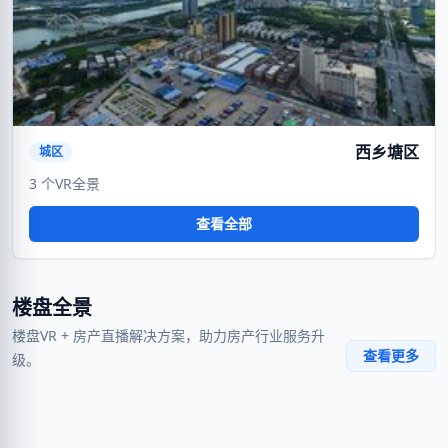
暂无封面
西乡塘区
城区
3 个VR全景
查看全部
楼盘全景
楼盘VR + 房产直播解决方案，助力房产行业服务升
南宁建发五象印月
演示楼盘
查看更多
级。
荣和观江墅
保利君悦湾
融创江南书院
21000.00元/平方米起
待定
万科瑧湾悦
10000元/㎡
23000元/㎡起
高层7621元/㎡起 合院290万/套
建发五象和悦
荣和伍壹大道
23000.00元/㎡
起
VR
VR
建发央玺
建发和玺
14500元/㎡
9015.00元/㎡起
VR
VR
北投东境
阳光城光明未来悦
18000元/㎡起
14500.00元/平方米
VR
VR
暂无封面
暂无封面
8500元/㎡起
13000元/㎡起