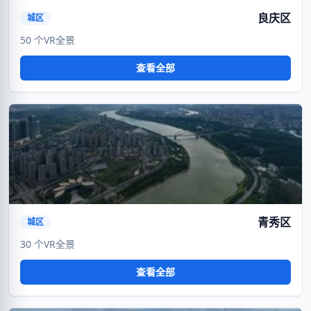
良庆区
城区
50 个VR全景
查看全部
VR
暂无封面
青秀区
城区
30 个VR全景
查看全部