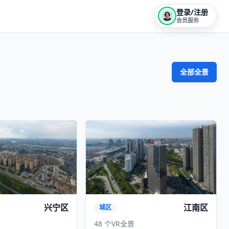
登录/注册
会员服务
全部全景
VR
暂无封面
兴宁区
江南区
城区
48 个VR全景