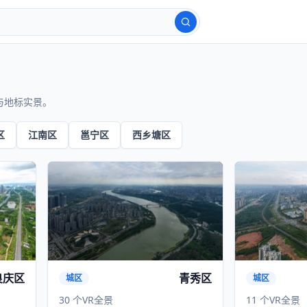
与地标实景。
区
江南区
邕宁区
西乡塘区
VR
VR
暂无封面
暂无封面
良庆区
青秀区
城区
城区
30 个VR全景
11 个VR全景