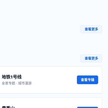
18000元/㎡起
14500.00元/平方米
VR
VR
VR
VR
暂无封面
暂无封面
暂无封面
暂无封面
五象大道夜景
金湖广场
查看更多
龙岗站
平良立交站
进入全景
进入全景
进入全景
进入全景
VR
VR
360° VR
360° VR
VR
VR
360° VR
360° VR
暂无封面
暂无封面
暂无封面
暂无封面
查看更多
地铁1号线
查看专辑
全景专题 · 城市漫游