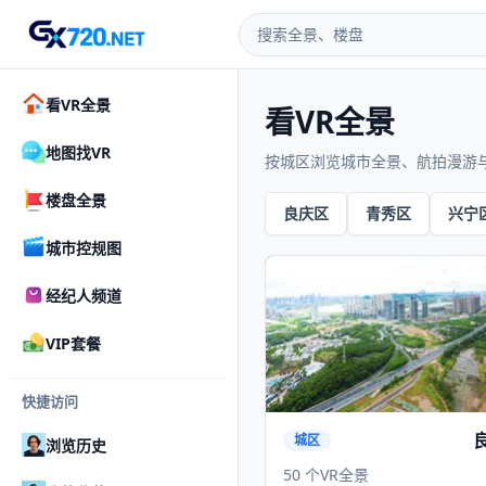
看VR全景
看VR全景
地图找VR
按城区浏览城市全景、航拍漫游
楼盘全景
良庆区
青秀区
兴宁
城市控规图
VR
暂无封面
经纪人频道
VIP套餐
快捷访问
城区
浏览历史
50 个VR全景