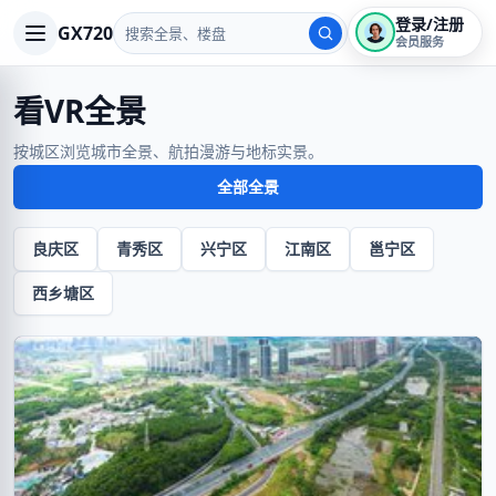
登录/注册
GX720
会员服务
看VR全景
按城区浏览城市全景、航拍漫游与地标实景。
全部全景
良庆区
青秀区
兴宁区
江南区
邕宁区
西乡塘区
VR
暂无封面