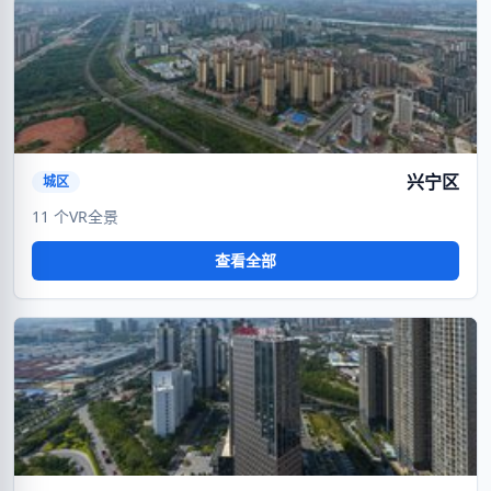
VR
暂无封面
兴宁区
城区
11 个VR全景
查看全部
VR
暂无封面