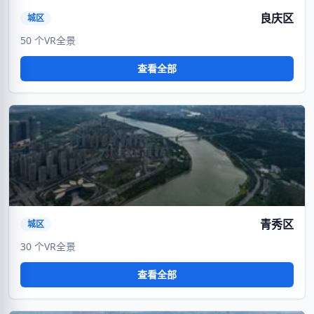
良庆区
城区
50 个VR全景
查看全部
VR
暂无封面
青秀区
城区
30 个VR全景
查看全部